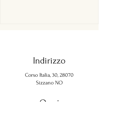
Indirizzo
Corso Italia, 30, 28070
Sizzano NO
Orari
Martedì - Domenica:
1
2:00 - 14:30 |
18:15 - 00:00
Chiuso il lunedì